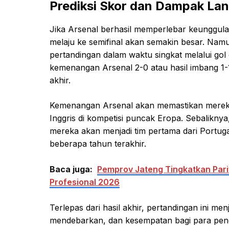
Prediksi Skor dan Dampak Lan
Jika Arsenal berhasil memperlebar keunggula
melaju ke semifinal akan semakin besar. Na
pertandingan dalam waktu singkat melalui gol 
kemenangan Arsenal 2-0 atau hasil imbang 1
akhir.
Kemenangan Arsenal akan memastikan mereka m
Inggris di kompetisi puncak Eropa. Sebaliknya
mereka akan menjadi tim pertama dari Portug
beberapa tahun terakhir.
Baca juga:
Pemprov Jateng Tingkatkan Par
Profesional 2026
Terlepas dari hasil akhir, pertandingan ini men
mendebarkan, dan kesempatan bagi para peng