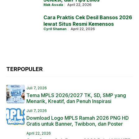
Itlak Assala
April 22, 2026
Cara Praktis Cek Desil Bansos 2026
lewat Situs Resmi Kemensos
Cyril Shaman
April 22, 2026
TERPOPULER
Juli 7, 2026
Tema MPLS 2026/2027 TK, SD, SMP yang
Menarik, Kreatif, dan Penuh Inspirasi
Juli 7, 2026
Download Logo MPLS Ramah 2026 PNG HD
Gratis untuk Banner, Twibbon, dan Poster
April 22, 2026