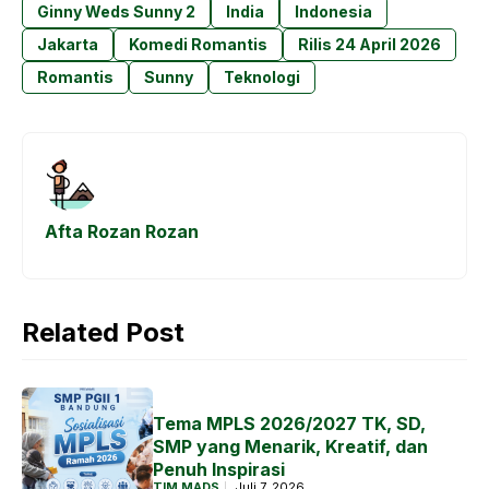
e
t
s
g
Ginny Weds Sunny 2
India
Indonesia
b
s
e
r
Jakarta
Komedi Romantis
Rilis 24 April 2026
o
A
n
a
Romantis
Sunny
Teknologi
o
p
g
m
k
p
e
r
Afta Rozan Rozan
Related Post
Tema MPLS 2026/2027 TK, SD,
SMP yang Menarik, Kreatif, dan
Penuh Inspirasi
TIM MADS
Juli 7, 2026