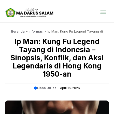
Langsung
ke
isi
Me
Beranda
»
Informasi
»
Ip Man: Kung Fu Legend Tayang di
Indonesia – Sinopsis, Konflik, dan Aksi Legendaris di Hong Kong
Ip Man: Kung Fu Legend
1950-an
Tayang di Indonesia –
Sinopsis, Konflik, dan Aksi
Legendaris di Hong Kong
1950-an
Liana Ulrica
April 16, 2026