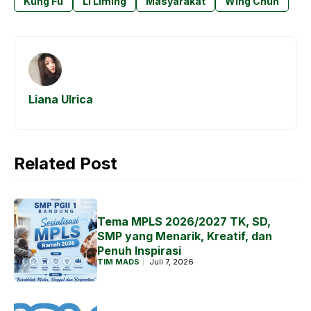
b
s
e
r
Kung Fu
Li Liming
Masyarakat
Wing Chun
o
A
n
a
o
p
g
m
k
p
e
r
Liana Ulrica
Related Post
Tema MPLS 2026/2027 TK, SD,
SMP yang Menarik, Kreatif, dan
Penuh Inspirasi
TIM MADS
Juli 7, 2026