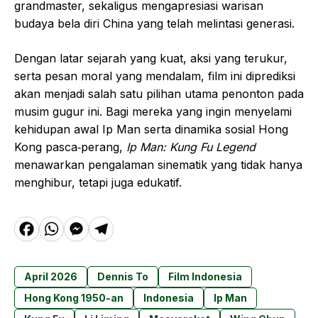
grandmaster, sekaligus mengapresiasi warisan
budaya bela diri China yang telah melintasi generasi.
Dengan latar sejarah yang kuat, aksi yang terukur,
serta pesan moral yang mendalam, film ini diprediksi
akan menjadi salah satu pilihan utama penonton pada
musim gugur ini. Bagi mereka yang ingin menyelami
kehidupan awal Ip Man serta dinamika sosial Hong
Kong pasca‑perang,
Ip Man: Kung Fu Legend
menawarkan pengalaman sinematik yang tidak hanya
menghibur, tetapi juga edukatif.
F
W
M
T
a
h
e
el
c
a
s
e
April 2026
Dennis To
Film Indonesia
e
t
s
g
Hong Kong 1950-an
Indonesia
Ip Man