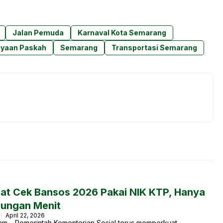
Jalan Pemuda
Karnaval Kota Semarang
ayaan Paskah
Semarang
Transportasi Semarang
at Cek Bansos 2026 Pakai NIK KTP, Hanya
tungan Menit
April 22, 2026
am – Pemerintah Kementerian Sosial terus memperkuat