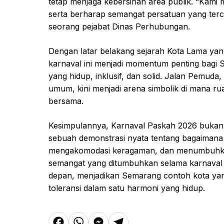
tetap menjaga kebersihan area publik. “Kami 
serta berharap semangat persatuan yang tercip
seorang pejabat Dinas Perhubungan.
Dengan latar belakang sejarah Kota Lama yan
karnaval ini menjadi momentum penting bagi 
yang hidup, inklusif, dan solid. Jalan Pemuda
umum, kini menjadi arena simbolik di mana ru
bersama.
Kesimpulannya, Karnaval Paskah 2026 bukan
sebuah demonstrasi nyata tentang bagaimana 
mengakomodasi keragaman, dan menumbuhkan
semangat yang ditumbuhkan selama karnaval da
depan, menjadikan Semarang contoh kota yan
toleransi dalam satu harmoni yang hidup.
F
W
M
T