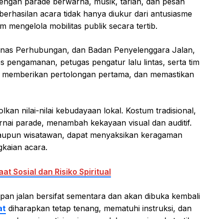
engan parade berwarna, musik, tarian, dan pesan
rhasilan acara tidak hanya diukur dari antusiasme
m mengelola mobilitas publik secara tertib.
, Dinas Perhubungan, dan Badan Penyelenggara Jalan,
 pengamanan, petugas pengatur lalu lintas, serta tim
at, memberikan pertolongan pertama, dan memastikan
olkan nilai-nilai kebudayaan lokal. Kostum tradisional,
rnai parade, menambah kekayaan visual dan auditif.
maupun wisatawan, dapat menyaksikan keragaman
gkaian acara.
t Sosial dan Risiko Spiritual
an jalan bersifat sementara dan akan dibuka kembali
at
diharapkan tetap tenang, mematuhi instruksi, dan