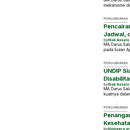
mekanisme di
PENGUMUMAN
Pencaira
Jadwal, 
by
Itlak Assala
MA Darus Sal
pada bulan Ap
PENGUMUMAN
UNDIP Si
Disabili
by
Itlak Assala
MA Darus Sal
kuatnya dala
PENGUMUMAN
Penangan
Kesehata
by
Humeera ar