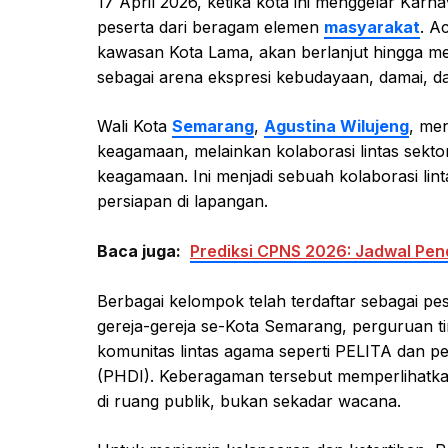
17 April 2026, ketika kota ini menggelar Karn
peserta dari beragam elemen
masyarakat
. A
kawasan Kota Lama, akan berlanjut hingga me
sebagai arena ekspresi kebudayaan, damai, d
Wali Kota
Semarang
,
Agustina Wilujeng
, me
keagamaan, melainkan kolaborasi lintas sektor
keagamaan. Ini menjadi sebuah kolaborasi lint
persiapan di lapangan.
Baca juga:
Prediksi CPNS 2026: Jadwal Pend
Berbagai kelompok telah terdaftar sebagai pes
gereja-gereja se-Kota Semarang, perguruan ti
komunitas lintas agama seperti PELITA dan 
(PHDI). Keberagaman tersebut memperlihatk
di ruang publik, bukan sekadar wacana.