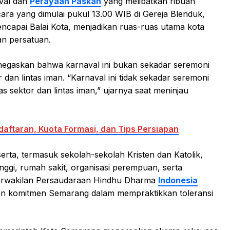
aval dan
Perayaan Paskah
yang melibatkan ribuan
cara yang dimulai pukul 13.00 WIB di Gereja Blenduk,
ncapai Balai Kota, menjadikan ruas-ruas utama kota
an persatuan.
negaskan bahwa karnaval ini bukan sekadar seremoni
 dan lintas iman. “Karnaval ini tidak sekadar seremoni
as sektor dan lintas iman,” ujarnya saat meninjau
aftaran, Kuota Formasi, dan Tips Persiapan
erta, termasuk sekolah-sekolah Kristen dan Katolik,
nggi, rumah sakit, organisasi perempuan, serta
perwakilan Persaudaraan Hindhu Dharma
Indonesia
an komitmen Semarang dalam mempraktikkan toleransi