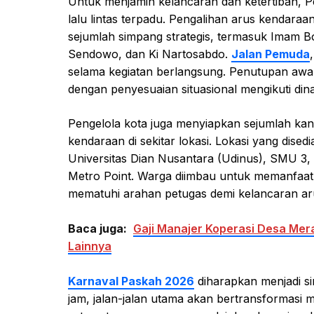
Untuk menjamin kelancaran dan ketertiban,
lalu lintas terpadu. Pengalihan arus kendaraa
sejumlah simpang strategis, termasuk Imam B
Sendowo, dan Ki Nartosabdo.
Jalan Pemuda
selama kegiatan berlangsung. Penutupan awal
dengan penyesuaian situasional mengikuti din
Pengelola kota juga menyiapkan sejumlah kan
kendaraan di sekitar lokasi. Lokasi yang dised
Universitas Dian Nusantara (Udinus), SMU 3,
Metro Point. Warga diimbau untuk memanfaatkan
mematuhi arahan petugas demi kelancaran arus
Baca juga:
Gaji Manajer Koperasi Desa Mer
Lainnya
Karnaval Paskah 2026
diharapkan menjadi s
jam, jalan-jalan utama akan bertransformasi 