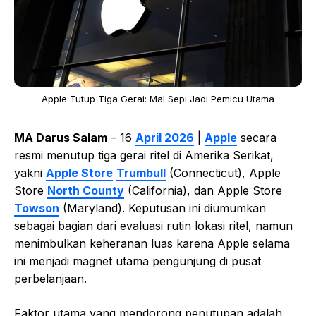
Apple Tutup Tiga Gerai: Mal Sepi Jadi Pemicu Utama
MA Darus Salam
– 16
April 2026
|
Apple
secara
resmi menutup tiga gerai ritel di Amerika Serikat,
yakni
Apple Store
Trumbull
(Connecticut), Apple
Store
North County
(California), dan Apple Store
Towson
(Maryland). Keputusan ini diumumkan
sebagai bagian dari evaluasi rutin lokasi ritel, namun
menimbulkan keheranan luas karena Apple selama
ini menjadi magnet utama pengunjung di pusat
perbelanjaan.
Faktor utama yang mendorong penutupan adalah