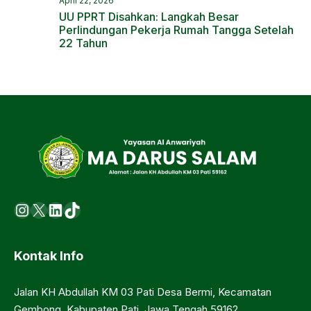
April 22, 2026
UU PPRT Disahkan: Langkah Besar
Perlindungan Pekerja Rumah Tangga Setelah
22 Tahun
Instagram
X
LinkedIn
https://www.tiktok.com/@ma.d
Kontak Info
Jalan KH Abdullah KM 03 Pati Desa Bermi, Kecamatan
Gembong, Kabupaten Pati, Jawa Tengah 59162