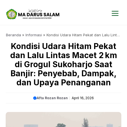
Langsung
ke
isi
Me
Beranda
»
Informasi
»
Kondisi Udara Hitam Pekat dan Lalu Lintas
Macet 2 km di Grogul Sukoharjo Saat Banjir: Penyebab, Dampak,
Kondisi Udara Hitam Pekat
dan Upaya Penanganan
dan Lalu Lintas Macet 2 km
di Grogul Sukoharjo Saat
Banjir: Penyebab, Dampak,
dan Upaya Penanganan
Afta Rozan Rozan
April 16, 2026