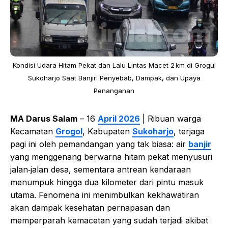
Kondisi Udara Hitam Pekat dan Lalu Lintas Macet 2 km di Grogul
Sukoharjo Saat Banjir: Penyebab, Dampak, dan Upaya
Penanganan
MA Darus Salam
– 16
April 2026
| Ribuan warga
Kecamatan
Grogol
, Kabupaten
Sukoharjo
, terjaga
pagi ini oleh pemandangan yang tak biasa: air
banjir
yang menggenang berwarna hitam pekat menyusuri
jalan‑jalan desa, sementara antrean kendaraan
menumpuk hingga dua kilometer dari pintu masuk
utama. Fenomena ini menimbulkan kekhawatiran
akan dampak kesehatan pernapasan dan
memperparah kemacetan yang sudah terjadi akibat