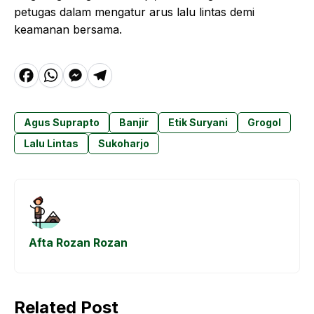
petugas dalam mengatur arus lalu lintas demi
keamanan bersama.
F
W
M
T
a
h
e
el
c
a
s
e
Agus Suprapto
Banjir
Etik Suryani
Grogol
e
t
s
g
Lalu Lintas
Sukoharjo
b
s
e
r
o
A
n
a
o
p
g
m
k
p
e
Afta Rozan Rozan
r
Related Post