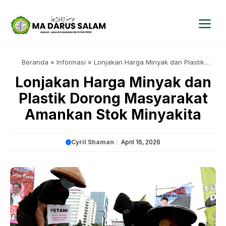
Langsung
ke
isi
Me
Beranda
»
Informasi
»
Lonjakan Harga Minyak dan Plastik
Dorong Masyarakat Amankan Stok Minyakita
Lonjakan Harga Minyak dan
Plastik Dorong Masyarakat
Amankan Stok Minyakita
Cyril Shaman
April 16, 2026