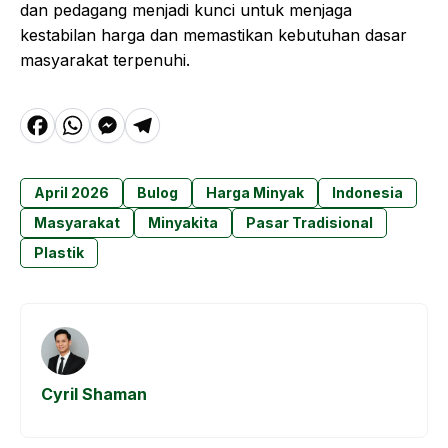
dan pedagang menjadi kunci untuk menjaga
kestabilan harga dan memastikan kebutuhan dasar
masyarakat terpenuhi.
F
W
M
T
a
h
e
el
c
a
s
e
April 2026
Bulog
Harga Minyak
Indonesia
e
t
s
g
Masyarakat
Minyakita
Pasar Tradisional
b
s
e
r
Plastik
o
A
n
a
o
p
g
m
k
p
e
r
Cyril Shaman