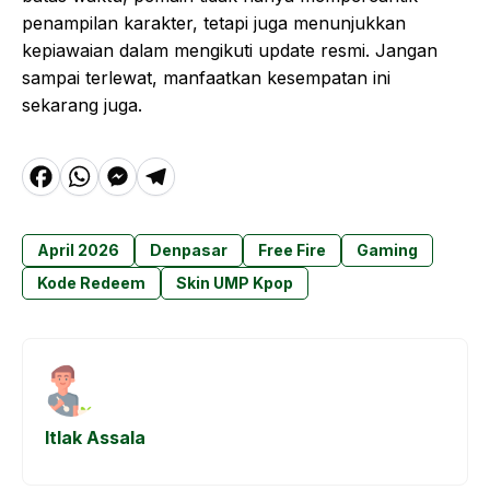
penampilan karakter, tetapi juga menunjukkan
kepiawaian dalam mengikuti update resmi. Jangan
sampai terlewat, manfaatkan kesempatan ini
sekarang juga.
F
W
M
T
a
h
e
el
c
a
s
e
April 2026
Denpasar
Free Fire
Gaming
e
t
s
g
Kode Redeem
Skin UMP Kpop
b
s
e
r
o
A
n
a
o
p
g
m
k
p
e
Itlak Assala
r