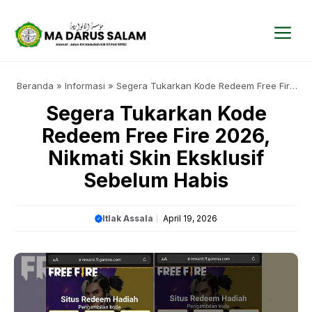
Langsung
ke
isi
Me
Beranda
»
Informasi
»
Segera Tukarkan Kode Redeem Free Fire
2026, Nikmati Skin Eksklusif Sebelum Habis
Segera Tukarkan Kode
Redeem Free Fire 2026,
Nikmati Skin Eksklusif
Sebelum Habis
Itlak Assala
April 19, 2026