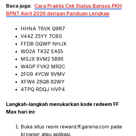
Baca juga:
Cara Praktis Cek Status Bansos PKH
BPNT April 2026 dengan Panduan Lengkap
HHNA T6VK Q9R7
V44Z Z5YY 7CBS
FFDB GQWP NHJX
WD2A TK3Z EA55
MSJX 8VM2 5B95
W4GP FVK2 MR2C
2FG9 4YCW 9VMV
XFW4 Z6Q8 82WY
4TPQ RDQJ HVP4
Langkah-langkah menukarkan kode redeem FF
Max hari ini:
Buka situs resmi reward.ff.garena.com pada
browser atau aplikasi.