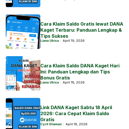
Cara Klaim Saldo Gratis lewat DANA
Kaget Terbaru: Panduan Lengkap &
Tips Sukses
Liana Ulrica
April 19, 2026
Cara Klaim Saldo DANA Kaget Hari
Ini: Panduan Lengkap dan Tips
Bonus Gratis
Liana Ulrica
April 18, 2026
Link DANA Kaget Sabtu 18 April
2026: Cara Cepat Klaim Saldo
Gratis
Cyril Shaman
April 18, 2026