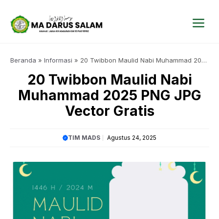
Langsung
ke
isi
Me
Beranda
»
Informasi
»
20 Twibbon Maulid Nabi Muhammad 2025
PNG JPG Vector Gratis
20 Twibbon Maulid Nabi
Muhammad 2025 PNG JPG
Vector Gratis
TIM MADS
Agustus 24, 2025