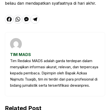
beliau dan mendapatkan syafaatnya di hari akhir.
F
W
M
T
a
h
e
el
c
a
s
e
e
t
s
g
b
s
e
r
TIM MADS
o
A
n
a
Tim Redaksi MADS adalah garda terdepan dalam
o
p
g
m
menyajikan informasi akurat, relevan, dan terpercaya
k
p
e
kepada pembaca. Dipimpin oleh Bapak Azkaa
Najmuts Tsaqib, tim ini terdiri dari para profesional di
r
bidang jurnalistik serta tersertifikasi dewanpres.
Related Post