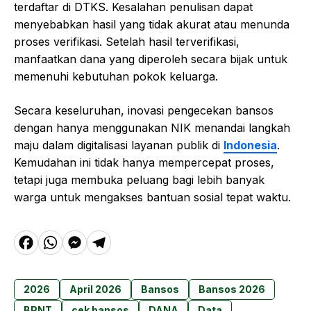
terdaftar di DTKS. Kesalahan penulisan dapat
menyebabkan hasil yang tidak akurat atau menunda
proses verifikasi. Setelah hasil terverifikasi,
manfaatkan dana yang diperoleh secara bijak untuk
memenuhi kebutuhan pokok keluarga.
Secara keseluruhan, inovasi pengecekan bansos
dengan hanya menggunakan NIK menandai langkah
maju dalam digitalisasi layanan publik di
Indonesia
.
Kemudahan ini tidak hanya mempercepat proses,
tetapi juga membuka peluang bagi lebih banyak
warga untuk mengakses bantuan sosial tepat waktu.
F
W
M
T
a
h
e
el
c
a
s
e
2026
April 2026
Bansos
Bansos 2026
e
t
s
g
BPNT
cek bansos
DANA
Data