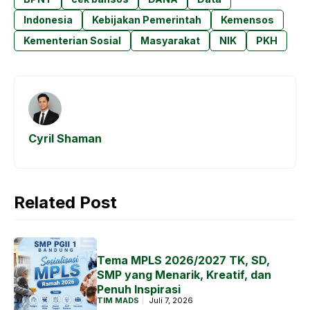
b
s
e
r
Indonesia
Kebijakan Pemerintah
Kemensos
o
A
n
a
Kementerian Sosial
Masyarakat
NIK
PKH
o
p
g
m
k
p
e
r
Cyril Shaman
Related Post
Tema MPLS 2026/2027 TK, SD,
SMP yang Menarik, Kreatif, dan
Penuh Inspirasi
TIM MADS
Juli 7, 2026