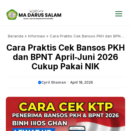
Langsung
ke
isi
Me
Beranda
»
Informasi
»
Cara Praktis Cek Bansos PKH dan BPNT
April‑Juni 2026 Cukup Pakai NIK
Cara Praktis Cek Bansos PKH
dan BPNT April‑Juni 2026
Cukup Pakai NIK
Cyril Shaman
April 18, 2026