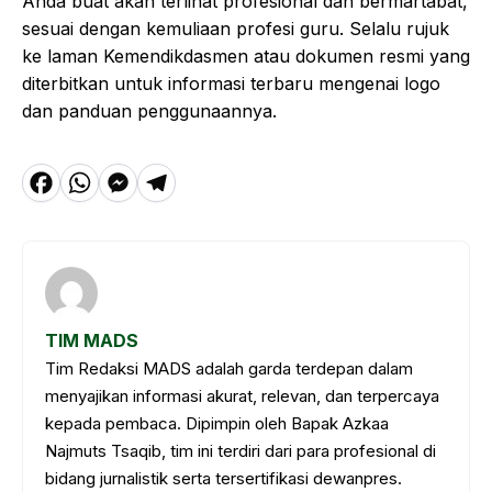
Anda buat akan terlihat profesional dan bermartabat,
sesuai dengan kemuliaan profesi guru. Selalu rujuk
ke laman Kemendikdasmen atau dokumen resmi yang
diterbitkan untuk informasi terbaru mengenai logo
dan panduan penggunaannya.
F
W
M
T
a
h
e
el
c
a
s
e
e
t
s
g
b
s
e
r
TIM MADS
o
A
n
a
Tim Redaksi MADS adalah garda terdepan dalam
o
p
g
m
menyajikan informasi akurat, relevan, dan terpercaya
k
p
e
kepada pembaca. Dipimpin oleh Bapak Azkaa
Najmuts Tsaqib, tim ini terdiri dari para profesional di
r
bidang jurnalistik serta tersertifikasi dewanpres.