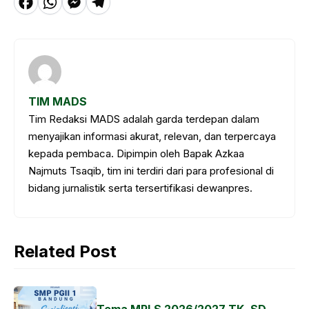
F
W
M
T
a
h
e
el
c
a
s
e
e
t
s
g
b
s
e
r
TIM MADS
o
A
n
a
Tim Redaksi MADS adalah garda terdepan dalam
o
p
g
m
menyajikan informasi akurat, relevan, dan terpercaya
k
p
e
kepada pembaca. Dipimpin oleh Bapak Azkaa
Najmuts Tsaqib, tim ini terdiri dari para profesional di
r
bidang jurnalistik serta tersertifikasi dewanpres.
Related Post