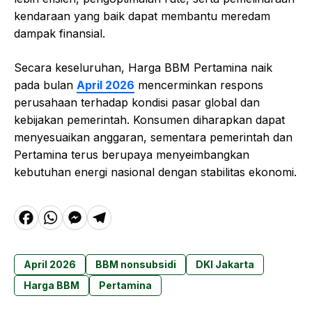
kendaraan yang baik dapat membantu meredam
dampak finansial.
Secara keseluruhan, Harga BBM Pertamina naik
pada bulan
April 2026
mencerminkan respons
perusahaan terhadap kondisi pasar global dan
kebijakan pemerintah. Konsumen diharapkan dapat
menyesuaikan anggaran, sementara pemerintah dan
Pertamina terus berupaya menyeimbangkan
kebutuhan energi nasional dengan stabilitas ekonomi.
F
W
M
T
a
h
e
el
c
a
s
e
April 2026
BBM nonsubsidi
DKI Jakarta
e
t
s
g
Harga BBM
Pertamina
b
s
e
r