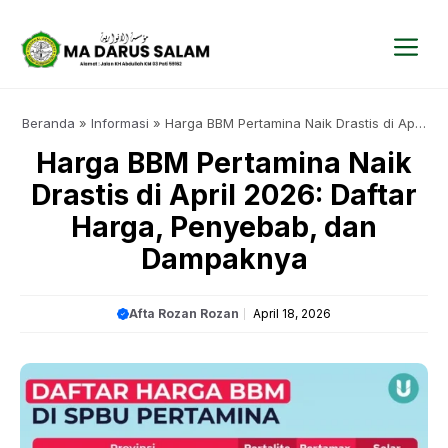
Langsung
ke
isi
Me
Beranda
»
Informasi
»
Harga BBM Pertamina Naik Drastis di April
2026: Daftar Harga, Penyebab, dan Dampaknya
Harga BBM Pertamina Naik
Drastis di April 2026: Daftar
Harga, Penyebab, dan
Dampaknya
Afta Rozan Rozan
April 18, 2026