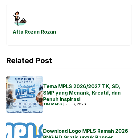
o
A
n
a
o
p
g
m
k
p
e
Afta Rozan Rozan
r
Related Post
Tema MPLS 2026/2027 TK, SD,
SMP yang Menarik, Kreatif, dan
Penuh Inspirasi
TIM MADS
Juli 7, 2026
Download Logo MPLS Ramah 2026
PNG HD Gratis untuk Banner,