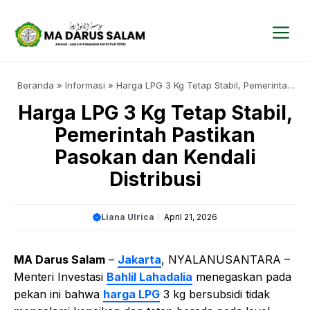
Langsung
ke
isi
Me
Beranda
»
Informasi
»
Harga LPG 3 Kg Tetap Stabil, Pemerintah
Pastikan Pasokan dan Kendali Distribusi
Harga LPG 3 Kg Tetap Stabil,
Pemerintah Pastikan
Pasokan dan Kendali
Distribusi
Liana Ulrica
April 21, 2026
MA Darus Salam
–
Jakarta
, NYALANUSANTARA –
Menteri Investasi
Bahlil Lahadalia
menegaskan pada
pekan ini bahwa
harga LPG
3 kg bersubsidi tidak