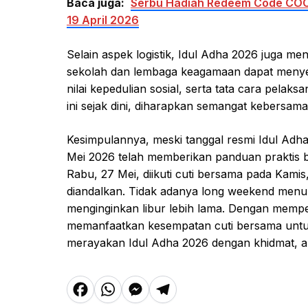
Baca juga:
Serbu Hadiah Redeem Code COC
19 April 2026
Selain aspek logistik, Idul Adha 2026 juga me
sekolah dan lembaga keagamaan dapat menye
nilai kepedulian sosial, serta tata cara pela
ini sejak dini, diharapkan semangat kebersam
Kesimpulannya, meski tanggal resmi Idul Adha
Mei 2026 telah memberikan panduan praktis ba
Rabu, 27 Mei, diikuti cuti bersama pada Kamis
diandalkan. Tidak adanya long weekend men
menginginkan libur lebih lama. Dengan memper
memanfaatkan kesempatan cuti bersama untuk
merayakan Idul Adha 2026 dengan khidmat, 
F
W
M
T