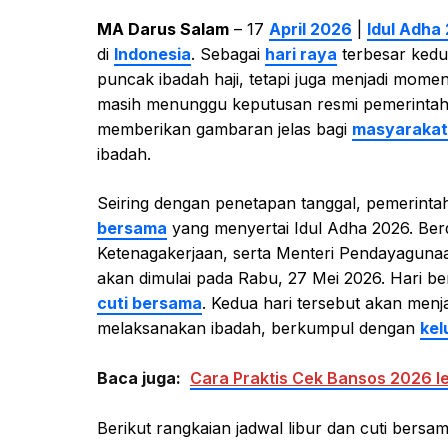
MA Darus Salam
– 17
April 2026
|
Idul Adha
di
Indonesia
. Sebagai
hari raya
terbesar kedua
puncak ibadah haji, tetapi juga menjadi mome
masih menunggu keputusan resmi pemerintah m
memberikan gambaran jelas bagi
masyarakat
ibadah.
Seiring dengan penetapan tanggal, pemerin
bersama
yang menyertai Idul Adha 2026. Be
Ketenagakerjaan, serta Menteri Pendayagunaa
akan dimulai pada Rabu, 27 Mei 2026. Hari ber
cuti bersama
. Kedua hari tersebut akan menja
melaksanakan ibadah, berkumpul dengan
kel
Baca juga:
Cara Praktis Cek Bansos 2026 
Berikut rangkaian jadwal libur dan cuti bersa