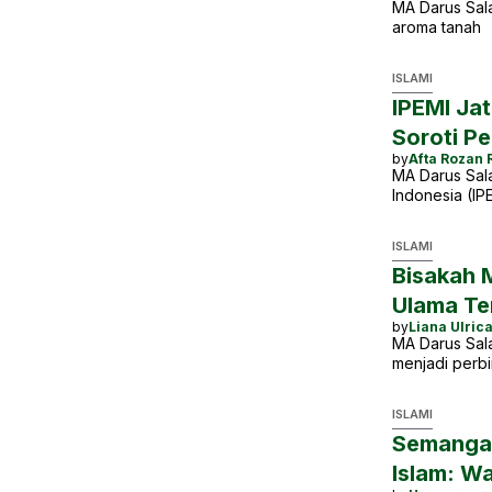
MA Darus Sala
aroma tanah
ISLAMI
IPEMI Ja
Soroti P
by
Afta Rozan 
MA Darus Sala
Indonesia (IP
ISLAMI
Bisakah 
Ulama Te
by
Liana Ulric
MA Darus Sala
menjadi perb
ISLAMI
Semangat
Islam: W