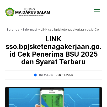
Langsung
ke
isi
Me
Beranda
»
Informasi
»
LINK sso.bpjsketenagakerjaan.go.id Cek
Penerima BSU 2025 dan Syarat Terbaru
LINK
sso.bpjsketenagakerjaan.go.
id Cek Penerima BSU 2025
dan Syarat Terbaru
TIM MADS
Juni 11, 2025