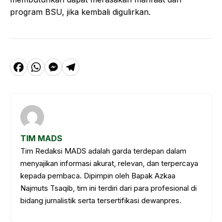
program BSU, jika kembali digulirkan.
F
W
M
T
a
h
e
el
c
a
s
e
e
t
s
g
b
s
e
r
TIM MADS
o
A
n
a
Tim Redaksi MADS adalah garda terdepan dalam
o
p
g
m
menyajikan informasi akurat, relevan, dan terpercaya
k
p
e
kepada pembaca. Dipimpin oleh Bapak Azkaa
Najmuts Tsaqib, tim ini terdiri dari para profesional di
r
bidang jurnalistik serta tersertifikasi dewanpres.