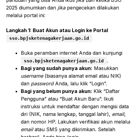
panduan yang bisa Anda ikuti
jika dan ketika
BSU
2025 diumumkan dan
jika
pengecekan dilakukan
melalui portal ini:
Langkah 1: Buat Akun atau Login ke Portal
sso.bpjsketenagakerjaan.go.id
Buka peramban internet Anda dan kunjungi
.
sso.bpjsketenagakerjaan.go.id
Bagi yang sudah punya akun:
Masukkan
username
(biasanya alamat email atau NIK)
dan
password
Anda, lalu klik “Login”.
Bagi yang belum punya akun:
Klik “Daftar
Pengguna” atau “Buat Akun Baru”. Ikuti
instruksi untuk mendaftar dengan mengisi data
diri (NIK, nama lengkap, tanggal lahir),
email
,
dan nomor HP. Lakukan verifikasi akun melalui
email
atau SMS yang dikirimkan. Setelah