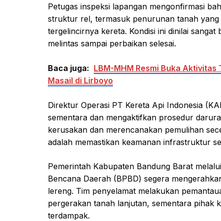
Petugas inspeksi lapangan mengonfirmasi ba
struktur rel, termasuk penurunan tanah yang
tergelincirnya kereta. Kondisi ini dinilai sang
melintas sampai perbaikan selesai.
Baca juga:
LBM-MHM Resmi Buka Aktivitas 
Masail di Lirboyo
Direktur Operasi PT Kereta Api Indonesia (KA
sementara dan mengaktifkan prosedur darurat.
kerusakan dan merencanakan pemulihan sece
adalah memastikan keamanan infrastruktur se
Pemerintah Kabupaten Bandung Barat melal
Bencana Daerah (BPBD) segera mengerahkan te
lereng. Tim penyelamat melakukan pemantauan
pergerakan tanah lanjutan, sementara pihak ke
terdampak.