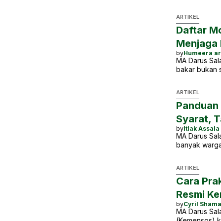
ARTIKEL
Daftar M
Menjaga 
by
Humeera ar
MA Darus Sal
bakar bukan 
ARTIKEL
Panduan 
Syarat, T
by
Itlak Assala
MA Darus Sala
banyak warga
ARTIKEL
Cara Prak
Resmi K
by
Cyril Sham
MA Darus Sala
(Kemensos) k