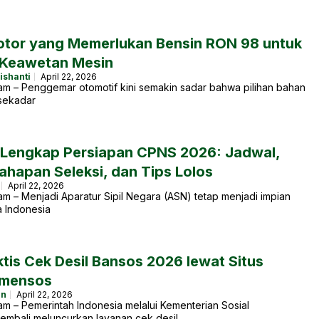
otor yang Memerlukan Bensin RON 98 untuk
Keawetan Mesin
ishanti
April 22, 2026
am – Penggemar otomotif kini semakin sadar bahwa pilihan bahan
sekadar
Lengkap Persiapan CPNS 2026: Jadwal,
ahapan Seleksi, dan Tips Lolos
April 22, 2026
m – Menjadi Aparatur Sipil Negara (ASN) tetap menjadi impian
 Indonesia
tis Cek Desil Bansos 2026 lewat Situs
emensos
an
April 22, 2026
m – Pemerintah Indonesia melalui Kementerian Sosial
embali meluncurkan layanan cek desil