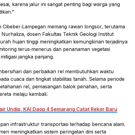
sai, karena jalur ini sangat penting bagi warga yang
ikan.”
ah Cibeber‑Lampegan memang rawan longsor, terutama
 Nurhaliza, dosen Fakultas Teknik Geologi Institut
curah hujan tinggi meningkatkan kemungkinan terjadinya
nitoring terus‑menerus dan penanaman vegetasi
mitigasi jangka panjang.
mbersihan dan perbaikan rel membutuhkan waktu
 pada cuaca dan tingkat stabilitas tanah. Selama periode
ketahanan rel, pemasangan balok penahan, serta
ereta melaju kembali.
Fair Undip, KAI Daop 4 Semarang Catat Rekor Baru
apan infrastruktur transportasi terhadap bencana alam.
en meningkatkan sistem peringatan dini serta