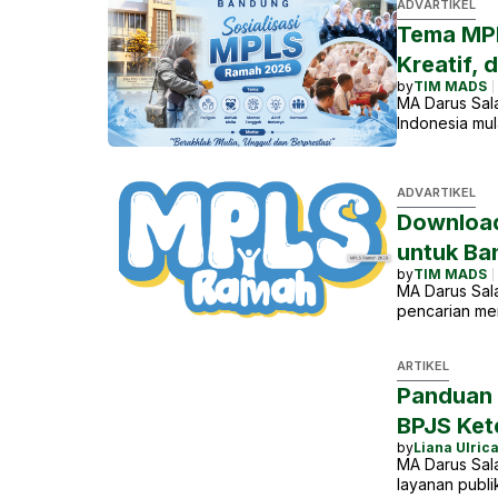
ADV
ARTIKEL
Tema MPL
Kreatif, 
by
TIM MADS
MA Darus Sala
Indonesia mu
ADV
ARTIKEL
Download
untuk Ba
by
TIM MADS
MA Darus Sala
pencarian m
ARTIKEL
Panduan 
BPJS Ket
by
Liana Ulric
MA Darus Sala
layanan publ