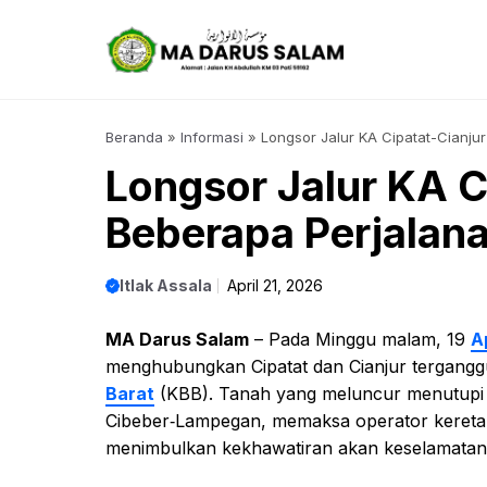
Langsung
ke
isi
Beranda
»
Informasi
»
Longsor Jalur KA Cipatat-Cianjur
Longsor Jalur KA Ci
Beberapa Perjalana
Itlak Assala
April 21, 2026
MA Darus Salam
– Pada Minggu malam, 19
A
menghubungkan Cipatat dan Cianjur tergangg
Barat
(KBB). Tanah yang meluncur menutupi rel
Cibeber‑Lampegan, memaksa operator kereta 
menimbulkan kekhawatiran akan keselamata