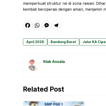
memperkuat struktur rel di zona rawan. Dihara
kembali beroperasi dengan aman, menjamin m
F
W
M
T
a
h
e
el
c
at
s
e
April 2026
Bandung Barat
Jalur KA Cipa
e
s
s
g
b
A
e
r
o
p
n
a
Itlak Assala
o
p
g
m
k
e
r
Related Post