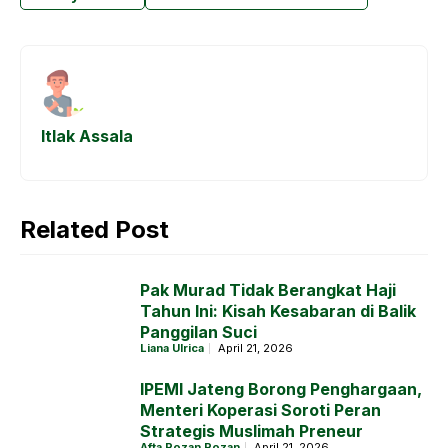
b
s
e
r
o
A
n
a
o
p
g
m
k
p
e
Itlak Assala
r
Related Post
Pak Murad Tidak Berangkat Haji
Tahun Ini: Kisah Kesabaran di Balik
Panggilan Suci
Liana Ulrica
April 21, 2026
IPEMI Jateng Borong Penghargaan,
Menteri Koperasi Soroti Peran
Strategis Muslimah Preneur
Afta Rozan Rozan
April 21, 2026