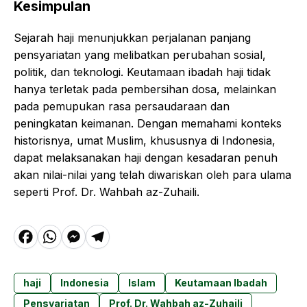
Kesimpulan
Sejarah haji menunjukkan perjalanan panjang
pensyariatan yang melibatkan perubahan sosial,
politik, dan teknologi. Keutamaan ibadah haji tidak
hanya terletak pada pembersihan dosa, melainkan
pada pemupukan rasa persaudaraan dan
peningkatan keimanan. Dengan memahami konteks
historisnya, umat Muslim, khususnya di Indonesia,
dapat melaksanakan haji dengan kesadaran penuh
akan nilai-nilai yang telah diwariskan oleh para ulama
seperti Prof. Dr. Wahbah az-Zuhaili.
F
W
M
T
a
h
e
el
c
a
s
e
haji
Indonesia
Islam
Keutamaan Ibadah
e
t
s
g
Pensyariatan
Prof. Dr. Wahbah az-Zuhaili