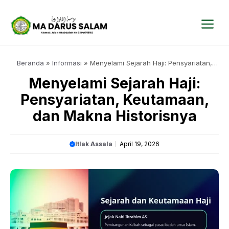
Langsung
ke
isi
Me
Beranda
»
Informasi
»
Menyelami Sejarah Haji: Pensyariatan,
Keutamaan, dan Makna Historisnya
Menyelami Sejarah Haji:
Pensyariatan, Keutamaan,
dan Makna Historisnya
Itlak Assala
April 19, 2026