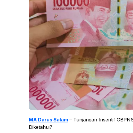
MA Darus Salam
– Tunjangan Insentif GBPN
Diketahui?