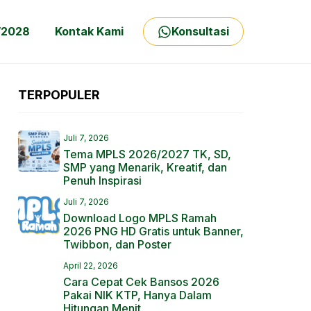
/2028
Kontak Kami
Konsultasi
TERPOPULER
Juli 7, 2026
Tema MPLS 2026/2027 TK, SD,
SMP yang Menarik, Kreatif, dan
Penuh Inspirasi
Juli 7, 2026
Download Logo MPLS Ramah
2026 PNG HD Gratis untuk Banner,
Twibbon, dan Poster
April 22, 2026
Cara Cepat Cek Bansos 2026
Pakai NIK KTP, Hanya Dalam
Hitungan Menit