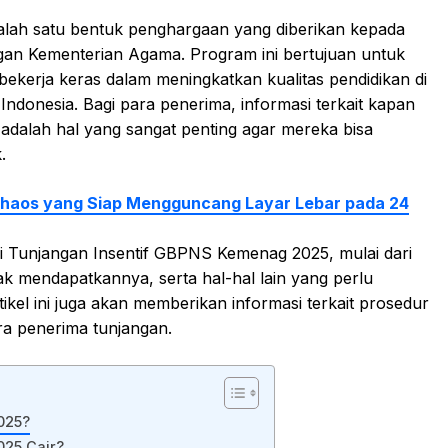
lah satu bentuk penghargaan yang diberikan kepada
gan Kementerian Agama. Program ini bertujuan untuk
ekerja keras dalam meningkatkan kualitas pendidikan di
ndonesia. Bagi para penerima, informasi terkait kapan
adalah hal yang sangat penting agar mereka bisa
.
haos yang Siap Mengguncang Layar Lebar pada 24
ai Tunjangan Insentif GBPNS Kemenag 2025, mulai dari
hak mendapatkannya, serta hal-hal lain yang perlu
tikel ini juga akan memberikan informasi terkait prosedur
ra penerima tunjangan.
025?
025 Cair?