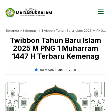
Langsung
ke
isi
Me
Beranda
»
Informasi
»
Twibbon Tahun Baru Islam 2025 M PNG 1
Muharram 1447 H Terbaru Kemenag
Twibbon Tahun Baru Islam
2025 M PNG 1 Muharram
1447 H Terbaru Kemenag
TIM MADS
Juni 13, 2025