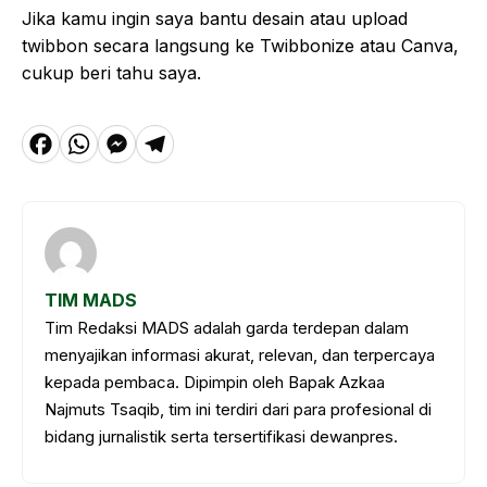
Jika kamu ingin saya bantu desain atau upload
twibbon secara langsung ke Twibbonize atau Canva,
cukup beri tahu saya.
F
W
M
T
a
h
e
el
c
a
s
e
e
t
s
g
b
s
e
r
TIM MADS
o
A
n
a
Tim Redaksi MADS adalah garda terdepan dalam
o
p
g
m
menyajikan informasi akurat, relevan, dan terpercaya
k
p
e
kepada pembaca. Dipimpin oleh Bapak Azkaa
Najmuts Tsaqib, tim ini terdiri dari para profesional di
r
bidang jurnalistik serta tersertifikasi dewanpres.