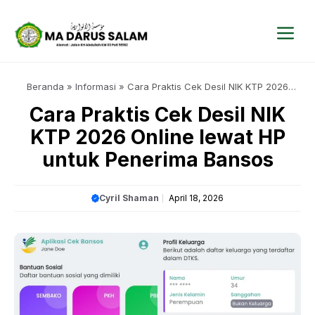
Langsung
ke
isi
Me
Beranda
»
Informasi
»
Cara Praktis Cek Desil NIK KTP 2026
Online lewat HP untuk Penerima Bansos
Cara Praktis Cek Desil NIK
KTP 2026 Online lewat HP
untuk Penerima Bansos
Cyril Shaman
April 18, 2026