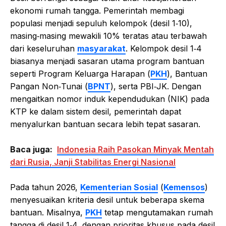
ekonomi rumah tangga. Pemerintah membagi
populasi menjadi sepuluh kelompok (desil 1‑10),
masing‑masing mewakili 10% teratas atau terbawah
dari keseluruhan
masyarakat
. Kelompok desil 1‑4
biasanya menjadi sasaran utama program bantuan
seperti Program Keluarga Harapan (
PKH
), Bantuan
Pangan Non‑Tunai (
BPNT
), serta PBI‑JK. Dengan
mengaitkan nomor induk kependudukan (NIK) pada
KTP ke dalam sistem desil, pemerintah dapat
menyalurkan bantuan secara lebih tepat sasaran.
Baca juga:
Indonesia Raih Pasokan Minyak Mentah
dari Rusia, Janji Stabilitas Energi Nasional
Pada tahun 2026,
Kementerian Sosial
(
Kemensos
)
menyesuaikan kriteria desil untuk beberapa skema
bantuan. Misalnya,
PKH
tetap mengutamakan rumah
tangga di desil 1‑4, dengan prioritas khusus pada desil