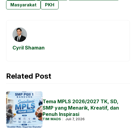
o
A
n
a
Masyarakat
PKH
o
p
g
m
k
p
e
r
Cyril Shaman
Related Post
Tema MPLS 2026/2027 TK, SD,
SMP yang Menarik, Kreatif, dan
Penuh Inspirasi
TIM MADS
Juli 7, 2026