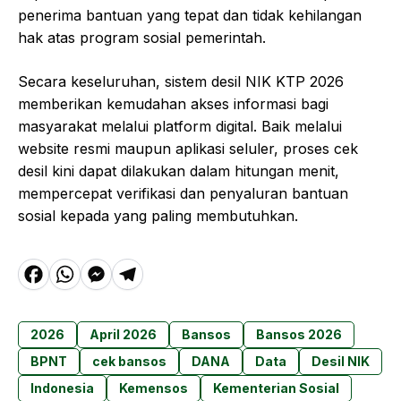
penerima bantuan yang tepat dan tidak kehilangan
hak atas program sosial pemerintah.
Secara keseluruhan, sistem desil NIK KTP 2026
memberikan kemudahan akses informasi bagi
masyarakat melalui platform digital. Baik melalui
website resmi maupun aplikasi seluler, proses cek
desil kini dapat dilakukan dalam hitungan menit,
mempercepat verifikasi dan penyaluran bantuan
sosial kepada yang paling membutuhkan.
F
W
M
T
a
h
e
el
c
a
s
e
2026
April 2026
Bansos
Bansos 2026
e
t
s
g
BPNT
cek bansos
DANA
Data
Desil NIK
b
s
e
r
Indonesia
Kemensos
Kementerian Sosial