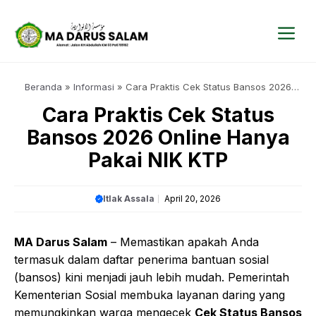
Langsung
ke
isi
Me
Beranda
»
Informasi
»
Cara Praktis Cek Status Bansos 2026
Online Hanya Pakai NIK KTP
Cara Praktis Cek Status
Bansos 2026 Online Hanya
Pakai NIK KTP
Itlak Assala
April 20, 2026
MA Darus Salam
– Memastikan apakah Anda
termasuk dalam daftar penerima bantuan sosial
(bansos) kini menjadi jauh lebih mudah. Pemerintah
Kementerian Sosial membuka layanan daring yang
memungkinkan warga mengecek
Cek Status Bansos