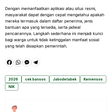
Dengan memanfaatkan aplikasi atau situs resmi,
masyarakat dapat dengan cepat mengetahui apakah
mereka termasuk dalam daftar penerima, jenis
bantuan apa yang tersedia, serta jadwal
pencairannya. Langkah sederhana ini menjadi kunci
bagi warga untuk tidak ketinggalan manfaat sosial
yang telah disiapkan pemerintah.
F
W
M
T
a
h
e
el
c
a
s
e
2026
cek bansos
Jabodetabek
Kemensos
e
t
s
g
NIK
b
s
e
r
o
A
n
a
o
p
g
m