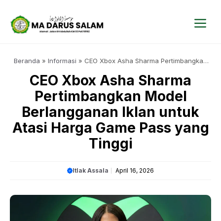
Langsung
ke
isi
Me
Beranda
»
Informasi
»
CEO Xbox Asha Sharma Pertimbangkan
Model Berlangganan Iklan untuk Atasi Harga Game Pass yang
CEO Xbox Asha Sharma
Tinggi
Pertimbangkan Model
Berlangganan Iklan untuk
Atasi Harga Game Pass yang
Tinggi
Itlak Assala
April 16, 2026