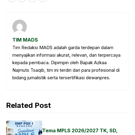
a
h
e
el
c
a
s
e
e
t
s
g
b
s
e
r
TIM MADS
o
A
n
a
Tim Redaksi MADS adalah garda terdepan dalam
o
p
g
m
menyajikan informasi akurat, relevan, dan terpercaya
k
p
e
kepada pembaca. Dipimpin oleh Bapak Azkaa
Najmuts Tsaqib, tim ini terdiri dari para profesional di
r
bidang jurnalistik serta tersertifikasi dewanpres.
Related Post
Tema MPLS 2026/2027 TK, SD,