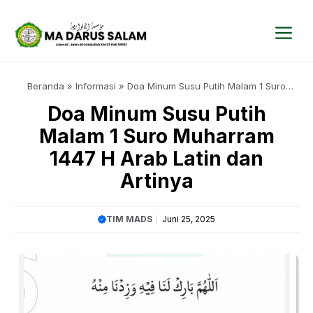
Langsung
ke
isi
Me
Beranda
»
Informasi
»
Doa Minum Susu Putih Malam 1 Suro
Muharram 1447 H Arab Latin dan Artinya
Doa Minum Susu Putih
Malam 1 Suro Muharram
1447 H Arab Latin dan
Artinya
TIM MADS
Juni 25, 2025