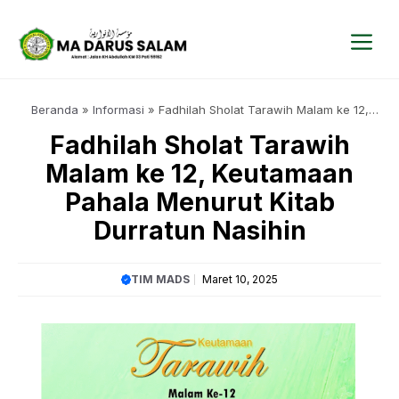
Langsung
ke
isi
Me
Beranda
»
Informasi
»
Fadhilah Sholat Tarawih Malam ke 12,
Keutamaan Pahala Menurut Kitab Durratun Nasihin
Fadhilah Sholat Tarawih
Malam ke 12, Keutamaan
Pahala Menurut Kitab
Durratun Nasihin
TIM MADS
Maret 10, 2025