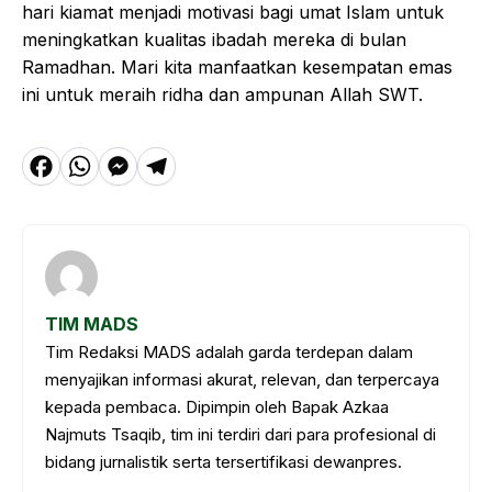
hari kiamat menjadi motivasi bagi umat Islam untuk
meningkatkan kualitas ibadah mereka di bulan
Ramadhan. Mari kita manfaatkan kesempatan emas
ini untuk meraih ridha dan ampunan Allah SWT.
F
W
M
T
a
h
e
el
c
a
s
e
e
t
s
g
b
s
e
r
TIM MADS
o
A
n
a
Tim Redaksi MADS adalah garda terdepan dalam
o
p
g
m
menyajikan informasi akurat, relevan, dan terpercaya
k
p
e
kepada pembaca. Dipimpin oleh Bapak Azkaa
Najmuts Tsaqib, tim ini terdiri dari para profesional di
r
bidang jurnalistik serta tersertifikasi dewanpres.