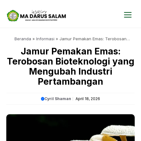
Langsung
ke
isi
Me
Beranda
»
Informasi
»
Jamur Pemakan Emas: Terobosan
Bioteknologi yang Mengubah Industri Pertambangan
Jamur Pemakan Emas:
Terobosan Bioteknologi yang
Mengubah Industri
Pertambangan
Cyril Shaman
April 18, 2026