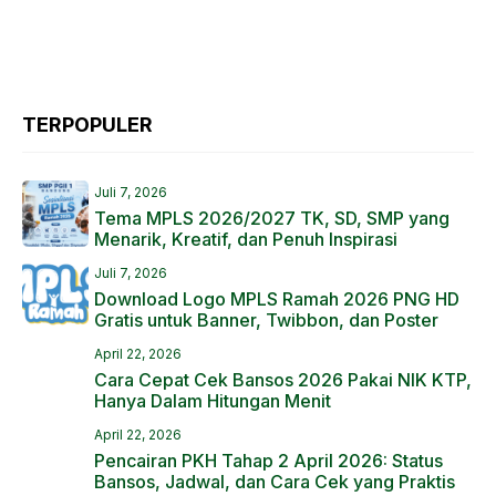
TERPOPULER
Juli 7, 2026
Tema MPLS 2026/2027 TK, SD, SMP yang
Menarik, Kreatif, dan Penuh Inspirasi
Juli 7, 2026
Download Logo MPLS Ramah 2026 PNG HD
Gratis untuk Banner, Twibbon, dan Poster
April 22, 2026
Cara Cepat Cek Bansos 2026 Pakai NIK KTP,
Hanya Dalam Hitungan Menit
April 22, 2026
Pencairan PKH Tahap 2 April 2026: Status
Bansos, Jadwal, dan Cara Cek yang Praktis