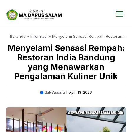
Langsung
ke
isi
Me
Beranda
»
Informasi
»
Menyelami Sensasi Rempah: Restoran
India Bandung yang Menawarkan Pengalaman Kuliner Unik
Menyelami Sensasi Rempah:
Restoran India Bandung
yang Menawarkan
Pengalaman Kuliner Unik
Itlak Assala
April 18, 2026