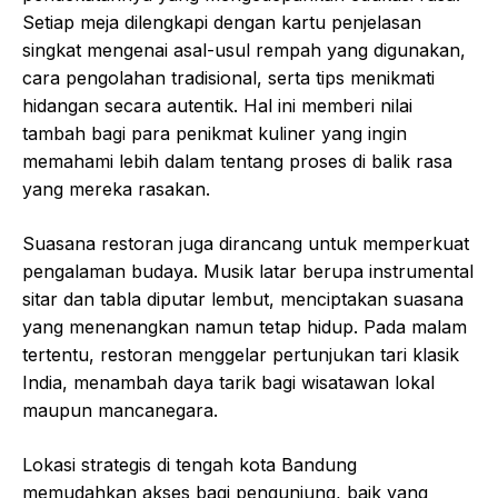
Setiap meja dilengkapi dengan kartu penjelasan
singkat mengenai asal-usul rempah yang digunakan,
cara pengolahan tradisional, serta tips menikmati
hidangan secara autentik. Hal ini memberi nilai
tambah bagi para penikmat kuliner yang ingin
memahami lebih dalam tentang proses di balik rasa
yang mereka rasakan.
Suasana restoran juga dirancang untuk memperkuat
pengalaman budaya. Musik latar berupa instrumental
sitar dan tabla diputar lembut, menciptakan suasana
yang menenangkan namun tetap hidup. Pada malam
tertentu, restoran menggelar pertunjukan tari klasik
India, menambah daya tarik bagi wisatawan lokal
maupun mancanegara.
Lokasi strategis di tengah kota Bandung
memudahkan akses bagi pengunjung, baik yang