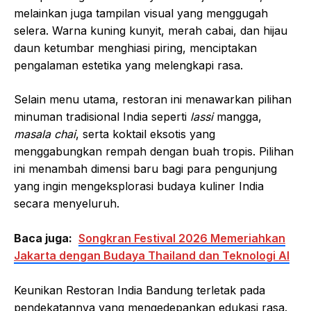
melainkan juga tampilan visual yang menggugah
selera. Warna kuning kunyit, merah cabai, dan hijau
daun ketumbar menghiasi piring, menciptakan
pengalaman estetika yang melengkapi rasa.
Selain menu utama, restoran ini menawarkan pilihan
minuman tradisional India seperti
lassi
mangga,
masala chai
, serta koktail eksotis yang
menggabungkan rempah dengan buah tropis. Pilihan
ini menambah dimensi baru bagi para pengunjung
yang ingin mengeksplorasi budaya kuliner India
secara menyeluruh.
Baca juga:
Songkran Festival 2026 Memeriahkan
Jakarta dengan Budaya Thailand dan Teknologi AI
Keunikan Restoran India Bandung terletak pada
pendekatannya yang mengedepankan edukasi rasa.