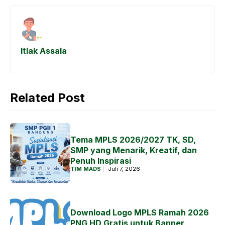
o
A
n
a
o
p
g
m
k
p
e
Itlak Assala
r
Related Post
Tema MPLS 2026/2027 TK, SD,
SMP yang Menarik, Kreatif, dan
Penuh Inspirasi
TIM MADS
Juli 7, 2026
Download Logo MPLS Ramah 2026
PNG HD Gratis untuk Banner,