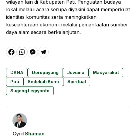
wilayah lain di Kabupaten Pati. Penguatan budaya
lokal melalui acara serupa diyakini dapat memperkuat
identitas komunitas serta meningkatkan
kesejahteraan ekonomi melalui pemanfaatan sumber
daya alam secara berkelanjutan.
F
W
M
T
a
h
e
el
c
a
s
e
DANA
Doropayung
Juwana
Masyarakat
e
t
s
g
Pati
Sedekah Bumi
Spiritual
b
s
e
r
Sugeng Legiyanto
o
A
n
a
o
p
g
m
k
p
e
r
Cyril Shaman