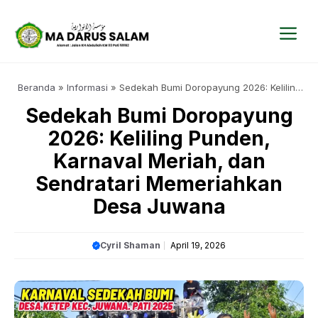
Langsung
ke
isi
Me
Beranda
»
Informasi
»
Sedekah Bumi Doropayung 2026: Keliling
Punden, Karnaval Meriah, dan Sendratari Memeriahkan Desa
Sedekah Bumi Doropayung
Juwana
2026: Keliling Punden,
Karnaval Meriah, dan
Sendratari Memeriahkan
Desa Juwana
Cyril Shaman
April 19, 2026