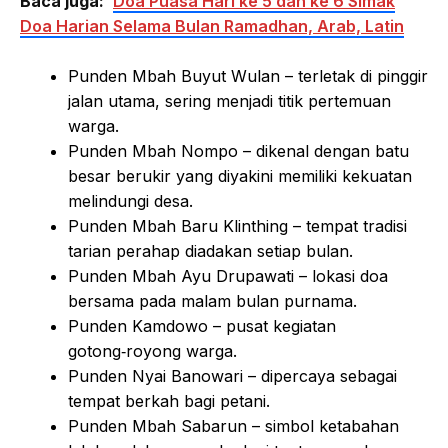
Baca juga:
Doa Puasa Hari ke 5 dan ke 6 Simak
Doa Harian Selama Bulan Ramadhan, Arab, Latin
Punden Mbah Buyut Wulan – terletak di pinggir
jalan utama, sering menjadi titik pertemuan
warga.
Punden Mbah Nompo – dikenal dengan batu
besar berukir yang diyakini memiliki kekuatan
melindungi desa.
Punden Mbah Baru Klinthing – tempat tradisi
tarian perahap diadakan setiap bulan.
Punden Mbah Ayu Drupawati – lokasi doa
bersama pada malam bulan purnama.
Punden Kamdowo – pusat kegiatan
gotong‑royong warga.
Punden Nyai Banowari – dipercaya sebagai
tempat berkah bagi petani.
Punden Mbah Sabarun – simbol ketabahan