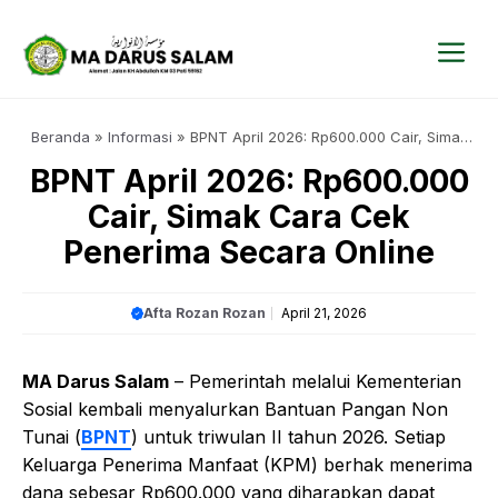
Langsung
ke
isi
Me
Beranda
»
Informasi
»
BPNT April 2026: Rp600.000 Cair, Simak
Cara Cek Penerima Secara Online
BPNT April 2026: Rp600.000
Cair, Simak Cara Cek
Penerima Secara Online
Afta Rozan Rozan
April 21, 2026
MA Darus Salam
– Pemerintah melalui Kementerian
Sosial kembali menyalurkan Bantuan Pangan Non
Tunai (
BPNT
) untuk triwulan II tahun 2026. Setiap
Keluarga Penerima Manfaat (KPM) berhak menerima
dana sebesar Rp600.000 yang diharapkan dapat