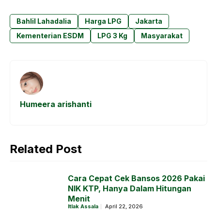
a
h
e
el
c
a
s
e
Bahlil Lahadalia
Harga LPG
Jakarta
e
t
s
g
Kementerian ESDM
LPG 3 Kg
Masyarakat
b
s
e
r
o
A
n
a
o
p
g
m
k
p
e
Humeera arishanti
r
Related Post
Cara Cepat Cek Bansos 2026 Pakai
NIK KTP, Hanya Dalam Hitungan
Menit
Itlak Assala
April 22, 2026