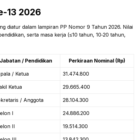
e-13 2026
yang diatur dalam lampiran PP Nomor 9 Tahun 2026. Nilai
pendidikan, serta masa kerja (≤10 tahun, 10‑20 tahun,
Jabatan / Pendidikan
Perkiraan Nominal (Rp)
pala / Ketua
31.474.800
kil Ketua
29.665.400
kretaris / Anggota
28.104.300
elon I
24.886.200
elon II
19.514.300
elon III
13.842.300