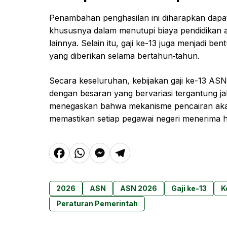
Penambahan penghasilan ini diharapkan dapa
khususnya dalam menutupi biaya pendidikan 
lainnya. Selain itu, gaji ke-13 juga menjadi b
yang diberikan selama bertahun‑tahun.
Secara keseluruhan, kebijakan gaji ke-13 AS
dengan besaran yang bervariasi tergantung ja
menegaskan bahwa mekanisme pencairan akan 
memastikan setiap pegawai negeri menerima h
F
W
M
T
a
h
e
el
c
at
s
e
2026
ASN
ASN 2026
Gaji ke-13
K
e
s
s
g
Peraturan Pemerintah
b
A
e
r