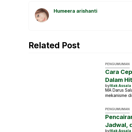
o
p
n
a
Humeera arishanti
o
p
g
m
k
e
r
Related Post
PENGUMUMAN
Cara Cep
Dalam Hi
by
Itlak Assala
MA Darus Sal
mekanisme di
PENGUMUMAN
Pencaira
Jadwal, 
by
Itlak Assala