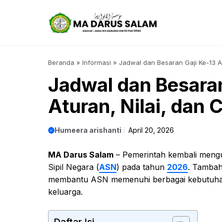
Langsung
ke
isi
Beranda
»
Informasi
»
Jadwal dan Besaran Gaji Ke-13 A
Jadwal dan Besara
Aturan, Nilai, dan 
Humeera arishanti
April 20, 2026
MA Darus Salam
– Pemerintah kembali meng
Sipil Negara (
ASN
) pada tahun
2026
. Tambah
membantu ASN memenuhi berbagai kebutuhan, 
keluarga.