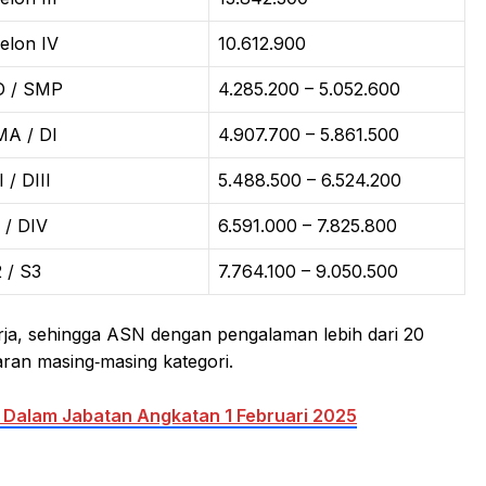
elon IV
10.612.900
D / SMP
4.285.200 – 5.052.600
A / DI
4.907.700 – 5.861.500
I / DIII
5.488.500 – 6.524.200
 / DIV
6.591.000 – 7.825.800
 / S3
7.764.100 – 9.050.500
rja, sehingga ASN dengan pengalaman lebih dari 20
saran masing‑masing kategori.
 Dalam Jabatan Angkatan 1 Februari 2025