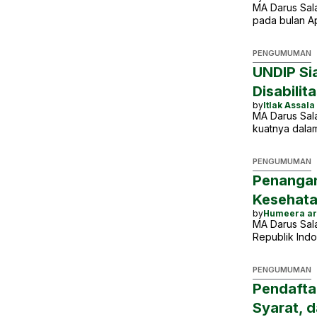
MA Darus Sal
pada bulan Ap
PENGUMUMAN
UNDIP Si
Disabili
by
Itlak Assala
MA Darus Sal
kuatnya dala
PENGUMUMAN
Penangan
Kesehata
by
Humeera ar
MA Darus Sal
Republik Ind
PENGUMUMAN
Pendafta
Syarat, 