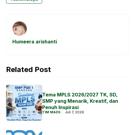
o
A
n
a
o
p
g
m
k
p
e
r
Humeera arishanti
Related Post
Tema MPLS 2026/2027 TK, SD,
SMP yang Menarik, Kreatif, dan
Penuh Inspirasi
TIM MADS
Juli 7, 2026