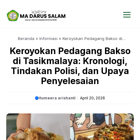
Langsung
ke
isi
Me
Beranda
»
Informasi
»
Keroyokan Pedagang Bakso di
Tasikmalaya: Kronologi, Tindakan Polisi, dan Upaya
Keroyokan Pedagang Bakso
Penyelesaian
di Tasikmalaya: Kronologi,
Tindakan Polisi, dan Upaya
Penyelesaian
Humeera arishanti
April 20, 2026