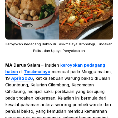
Keroyokan Pedagang Bakso di Tasikmalaya: Kronologi, Tindakan
Polisi, dan Upaya Penyelesaian
MA Darus Salam
– Insiden
keroyokan
pedagang
bakso
di
Tasikmalaya
mencuat pada Minggu malam,
19
April 2026
, ketika sebuah warung bakso di Jalan
Cieunteung, Kelurian Cilembang, Kecamatan
Cihideung, menjadi saksi pertikaian yang berujung
pada tindakan kekerasan. Kejadian ini bermula dari
kesalahpahaman antara seorang pembeli wanita dan
penjual bakso, yang kemudian memicu kemarahan
seorang pria yang mengaku sebagai teman pembeli