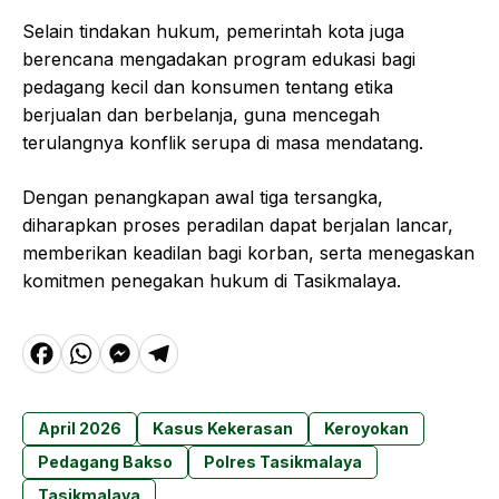
Selain tindakan hukum, pemerintah kota juga
berencana mengadakan program edukasi bagi
pedagang kecil dan konsumen tentang etika
berjualan dan berbelanja, guna mencegah
terulangnya konflik serupa di masa mendatang.
Dengan penangkapan awal tiga tersangka,
diharapkan proses peradilan dapat berjalan lancar,
memberikan keadilan bagi korban, serta menegaskan
komitmen penegakan hukum di Tasikmalaya.
F
W
M
T
a
h
e
el
c
a
s
e
April 2026
Kasus Kekerasan
Keroyokan
e
t
s
g
Pedagang Bakso
Polres Tasikmalaya
b
s
e
r
Tasikmalaya