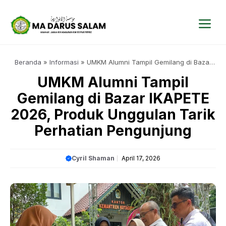
Langsung
ke
isi
Me
Beranda
»
Informasi
»
UMKM Alumni Tampil Gemilang di Bazar
IKAPETE 2026, Produk Unggulan Tarik Perhatian Pengunjung
UMKM Alumni Tampil
Gemilang di Bazar IKAPETE
2026, Produk Unggulan Tarik
Perhatian Pengunjung
Cyril Shaman
April 17, 2026