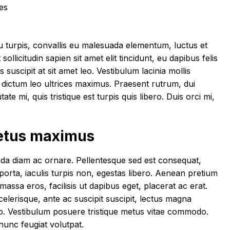
tes
 turpis, convallis eu malesuada elementum, luctus et
llicitudin sapien sit amet elit tincidunt, eu dapibus felis
suscipit at sit amet leo. Vestibulum lacinia mollis
dictum leo ultrices maximus. Praesent rutrum, dui
e mi, quis tristique est turpis quis libero. Duis orci mi,
metus maximus
da diam ac ornare. Pellentesque sed est consequat,
porta, iaculis turpis non, egestas libero. Aenean pretium
assa eros, facilisis ut dapibus eget, placerat ac erat.
scelerisque, ante ac suscipit suscipit, lectus magna
to. Vestibulum posuere tristique metus vitae commodo.
nunc feugiat volutpat.