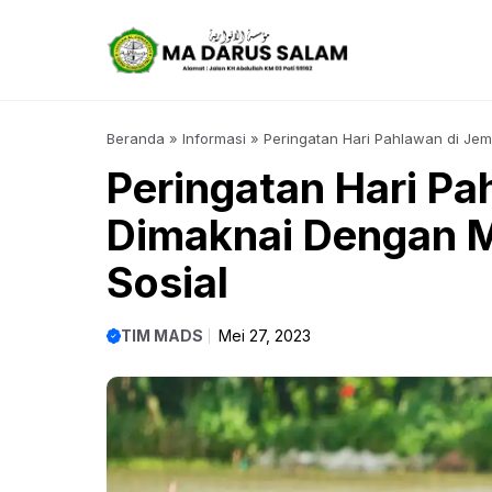
Langsung
ke
isi
Beranda
»
Informasi
»
Peringatan Hari Pahlawan di Jem
Peringatan Hari Pa
Dimaknai Dengan M
Sosial
TIM MADS
Mei 27, 2023