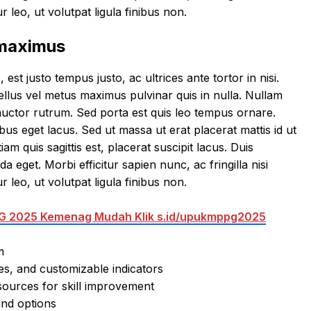
 leo, ut volutpat ligula finibus non.
 maximus
 est justo tempus justo, ac ultrices ante tortor in nisi.
 tellus vel metus maximus pulvinar quis in nulla. Nullam
auctor rutrum. Sed porta est quis leo tempus ornare.
ibus eget lacus. Sed ut massa ut erat placerat mattis id ut
am quis sagittis est, placerat suscipit lacus. Duis
eget. Morbi efficitur sapien nunc, ac fringilla nisi
 leo, ut volutpat ligula finibus non.
PPG 2025 Kemenag Mudah Klik s.id/upukmppg2025
m
ies, and customizable indicators
sources for skill improvement
and options