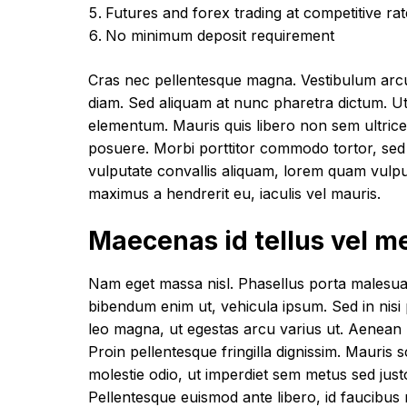
Futures and forex trading at competitive ra
No minimum deposit requirement
Cras nec pellentesque magna. Vestibulum arcu
diam. Sed aliquam at nunc pharetra dictum. Ut so
elementum. Mauris quis libero non sem ultrices 
posuere. Morbi porttitor commodo tortor, sed 
vulputate convallis aliquam, lorem quam vulputat
maximus a hendrerit eu, iaculis vel mauris.
Maecenas id tellus vel 
Nam eget massa nisl. Phasellus porta malesua
bibendum enim ut, vehicula ipsum. Sed in nisi 
leo magna, ut egestas arcu varius ut. Aenean m
Proin pellentesque fringilla dignissim. Mauris 
molestie odio, ut imperdiet sem metus sed jus
Pellentesque euismod ante libero, id faucibus 