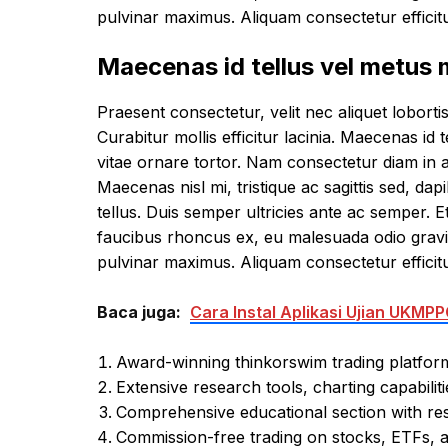
pulvinar maximus. Aliquam consectetur efficitur
Maecenas id tellus vel metus
Praesent consectetur, velit nec aliquet lobortis,
Curabitur mollis efficitur lacinia. Maecenas id
vitae ornare tortor. Nam consectetur diam in 
Maecenas nisl mi, tristique ac sagittis sed, dap
tellus. Duis semper ultricies ante ac semper. Eti
faucibus rhoncus ex, eu malesuada odio gravida 
pulvinar maximus. Aliquam consectetur efficitur
Baca juga:
Cara Instal Aplikasi Ujian UKM
Award-winning thinkorswim trading platfor
Extensive research tools, charting capabilit
Comprehensive educational section with re
Commission-free trading on stocks, ETFs, 