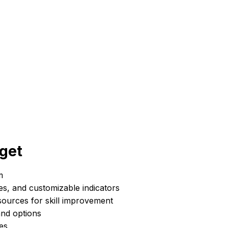
eget
m
ies, and customizable indicators
sources for skill improvement
and options
tes