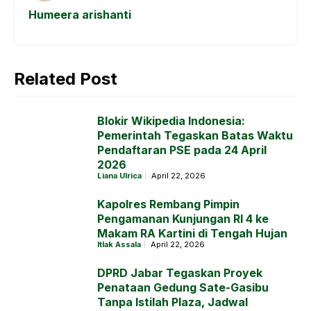
k
p
e
Humeera arishanti
r
Related Post
Blokir Wikipedia Indonesia:
Pemerintah Tegaskan Batas Waktu
Pendaftaran PSE pada 24 April
2026
Liana Ulrica
April 22, 2026
Kapolres Rembang Pimpin
Pengamanan Kunjungan RI 4 ke
Makam RA Kartini di Tengah Hujan
Itlak Assala
April 22, 2026
DPRD Jabar Tegaskan Proyek
Penataan Gedung Sate-Gasibu
Tanpa Istilah Plaza, Jadwal