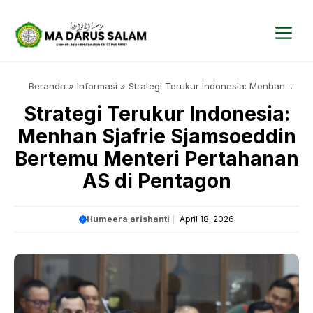
Langsung
ke
isi
Me
Beranda
»
Informasi
»
Strategi Terukur Indonesia: Menhan
Sjafrie Sjamsoeddin Bertemu Menteri Pertahanan AS di Pentagon
Strategi Terukur Indonesia:
Menhan Sjafrie Sjamsoeddin
Bertemu Menteri Pertahanan
AS di Pentagon
Humeera arishanti
April 18, 2026