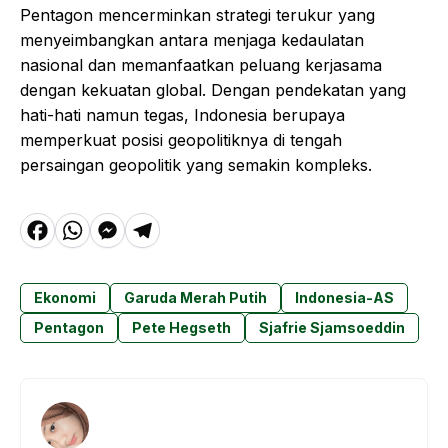
Pentagon mencerminkan strategi terukur yang
menyeimbangkan antara menjaga kedaulatan
nasional dan memanfaatkan peluang kerjasama
dengan kekuatan global. Dengan pendekatan yang
hati-hati namun tegas, Indonesia berupaya
memperkuat posisi geopolitiknya di tengah
persaingan geopolitik yang semakin kompleks.
F
W
M
T
a
h
e
el
c
a
s
e
Ekonomi
Garuda Merah Putih
Indonesia-AS
e
t
s
g
Pentagon
Pete Hegseth
Sjafrie Sjamsoeddin
b
s
e
r
o
A
n
a
o
p
g
m