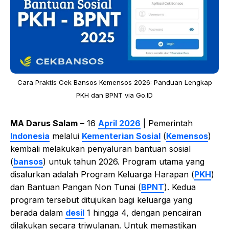
Cara Praktis Cek Bansos Kemensos 2026: Panduan Lengkap
PKH dan BPNT via Go.ID
MA Darus Salam
– 16
April 2026
| Pemerintah
Indonesia
melalui
Kementerian Sosial
(
Kemensos
)
kembali melakukan penyaluran bantuan sosial
(
bansos
) untuk tahun 2026. Program utama yang
disalurkan adalah Program Keluarga Harapan (
PKH
)
dan Bantuan Pangan Non Tunai (
BPNT
). Kedua
program tersebut ditujukan bagi keluarga yang
berada dalam
desil
1 hingga 4, dengan pencairan
dilakukan secara triwulanan. Untuk memastikan