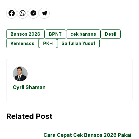
F
W
M
T
a
h
e
el
c
a
s
e
Bansos 2026
BPNT
cek bansos
Desil
e
t
s
g
Kemensos
PKH
Saifullah Yusuf
b
s
e
r
o
A
n
a
o
p
g
m
k
p
e
Cyril Shaman
r
Related Post
Cara Cepat Cek Bansos 2026 Pakai