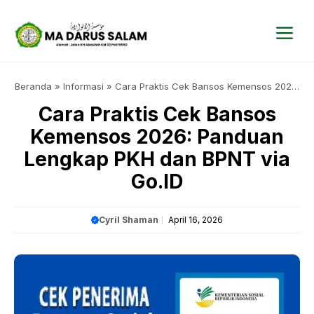
Langsung
ke
isi
Me
Beranda
»
Informasi
»
Cara Praktis Cek Bansos Kemensos 2026:
Panduan Lengkap PKH dan BPNT via Go.ID
Cara Praktis Cek Bansos
Kemensos 2026: Panduan
Lengkap PKH dan BPNT via
Go.ID
Cyril Shaman
April 16, 2026