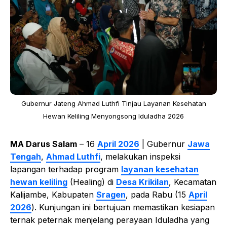
Gubernur Jateng Ahmad Luthfi Tinjau Layanan Kesehatan
Hewan Keliling Menyongsong Iduladha 2026
MA Darus Salam
– 16
April 2026
| Gubernur
Jawa
Tengah
,
Ahmad Luthfi
, melakukan inspeksi
lapangan terhadap program
layanan kesehatan
hewan keliling
(Healing) di
Desa Krikilan
, Kecamatan
Kalijambe, Kabupaten
Sragen
, pada Rabu (15
April
2026
). Kunjungan ini bertujuan memastikan kesiapan
ternak peternak menjelang perayaan Iduladha yang