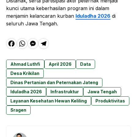
Distanak, serta partisipasi aktif peternak menjadi
kunci utama keberhasilan program ini dalam
menjamin kelancaran kurban
Iduladha 2026
di
seluruh Jawa Tengah.
F
W
M
T
a
h
e
el
c
a
s
e
Ahmad Luthfi
April 2026
Data
e
t
s
g
Desa Krikilan
b
s
e
r
Dinas Pertanian dan Peternakan Jateng
o
A
n
a
Iduladha 2026
Infrastruktur
Jawa Tengah
o
p
g
m
Layanan Kesehatan Hewan Keliling
Produktivitas
k
p
e
Sragen
r