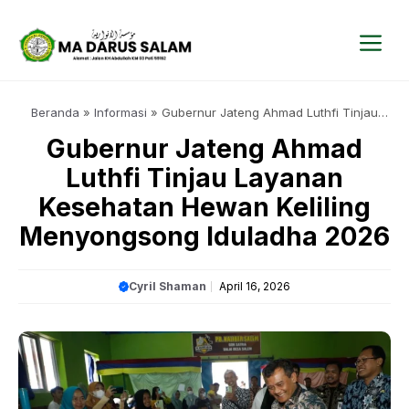
Langsung
ke
isi
Me
Beranda
»
Informasi
»
Gubernur Jateng Ahmad Luthfi Tinjau
Layanan Kesehatan Hewan Keliling Menyongsong Iduladha 2026
Gubernur Jateng Ahmad
Luthfi Tinjau Layanan
Kesehatan Hewan Keliling
Menyongsong Iduladha 2026
Cyril Shaman
April 16, 2026