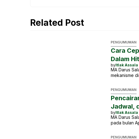
k
e
r
Related Post
PENGUMUMAN
Cara Cep
Dalam Hi
by
Itlak Assala
MA Darus Sal
mekanisme di
PENGUMUMAN
Pencaira
Jadwal, 
by
Itlak Assala
MA Darus Sal
pada bulan Ap
PENGUMUMAN