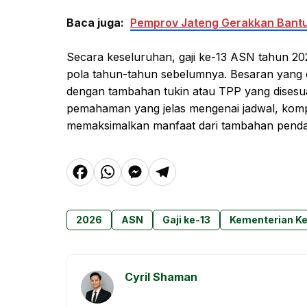
Baca juga:
Pemprov Jateng Gerakkan Bantua
Secara keseluruhan, gaji ke-13 ASN tahun 202
pola tahun-tahun sebelumnya. Besaran yang d
dengan tambahan tukin atau TPP yang disesua
pemahaman yang jelas mengenai jadwal, kom
memaksimalkan manfaat dari tambahan pendapa
F
W
M
T
a
h
e
el
c
at
s
e
2026
ASN
Gaji ke-13
Kementerian K
e
s
s
g
b
A
e
r
o
p
n
a
Cyril Shaman
o
p
g
m