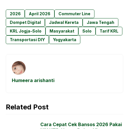
a
h
e
el
c
a
s
e
2026
April 2026
Commuter Line
e
t
s
g
Dompet Digital
Jadwal Kereta
Jawa Tengah
b
s
e
r
KRL Jogja-Solo
Masyarakat
Solo
Tarif KRL
o
A
n
a
Transportasi DIY
Yogyakarta
o
p
g
m
k
p
e
r
Humeera arishanti
Related Post
Cara Cepat Cek Bansos 2026 Pakai