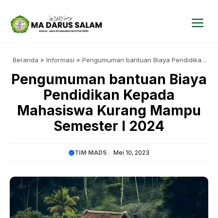
Langsung
ke
isi
Me
Beranda
»
Informasi
»
Pengumuman bantuan Biaya Pendidikan
Kepada Mahasiswa Kurang Mampu Semester I 2024
Pengumuman bantuan Biaya
Pendidikan Kepada
Mahasiswa Kurang Mampu
Semester I 2024
TIM MADS
Mei 10, 2023