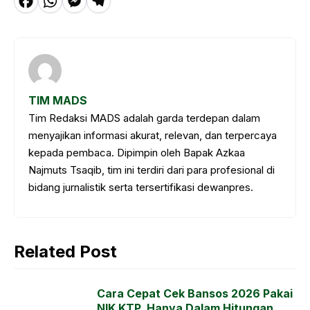
F
W
M
T
a
h
e
el
c
a
s
e
e
t
s
g
b
s
e
r
TIM MADS
o
A
n
a
Tim Redaksi MADS adalah garda terdepan dalam
o
p
g
m
menyajikan informasi akurat, relevan, dan terpercaya
k
p
e
kepada pembaca. Dipimpin oleh Bapak Azkaa
Najmuts Tsaqib, tim ini terdiri dari para profesional di
r
bidang jurnalistik serta tersertifikasi dewanpres.
Related Post
Cara Cepat Cek Bansos 2026 Pakai
NIK KTP, Hanya Dalam Hitungan