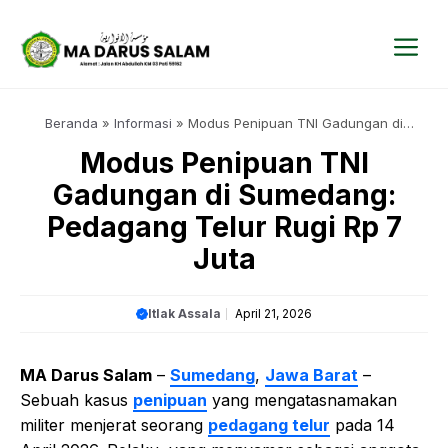
Langsung
ke
isi
Me
Beranda
»
Informasi
»
Modus Penipuan TNI Gadungan di
Sumedang: Pedagang Telur Rugi Rp 7 Juta
Modus Penipuan TNI
Gadungan di Sumedang:
Pedagang Telur Rugi Rp 7
Juta
Itlak Assala
April 21, 2026
MA Darus Salam
–
Sumedang
,
Jawa Barat
–
Sebuah kasus
penipuan
yang mengatasnamakan
militer menjerat seorang
pedagang telur
pada 14