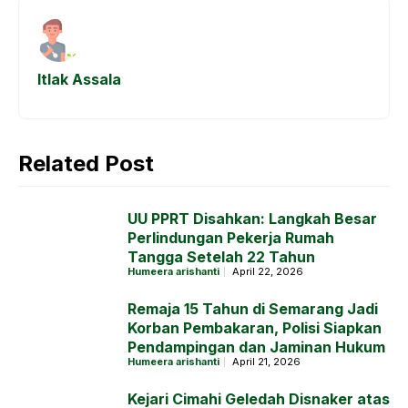
o
A
n
a
o
p
g
m
k
p
e
Itlak Assala
r
Related Post
UU PPRT Disahkan: Langkah Besar
Perlindungan Pekerja Rumah
Tangga Setelah 22 Tahun
Humeera arishanti
April 22, 2026
Remaja 15 Tahun di Semarang Jadi
Korban Pembakaran, Polisi Siapkan
Pendampingan dan Jaminan Hukum
Humeera arishanti
April 21, 2026
Kejari Cimahi Geledah Disnaker atas