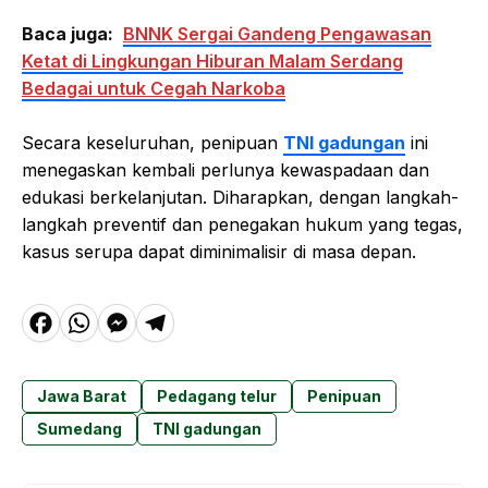
Baca juga:
BNNK Sergai Gandeng Pengawasan
Ketat di Lingkungan Hiburan Malam Serdang
Bedagai untuk Cegah Narkoba
Secara keseluruhan, penipuan
TNI gadungan
ini
menegaskan kembali perlunya kewaspadaan dan
edukasi berkelanjutan. Diharapkan, dengan langkah-
langkah preventif dan penegakan hukum yang tegas,
kasus serupa dapat diminimalisir di masa depan.
F
W
M
T
a
h
e
el
c
a
s
e
Jawa Barat
Pedagang telur
Penipuan
e
t
s
g
Sumedang
TNI gadungan
b
s
e
r