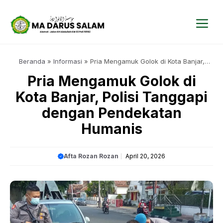
Langsung
ke
isi
Me
Beranda
»
Informasi
»
Pria Mengamuk Golok di Kota Banjar,
Polisi Tanggapi dengan Pendekatan Humanis
Pria Mengamuk Golok di
Kota Banjar, Polisi Tanggapi
dengan Pendekatan
Humanis
Afta Rozan Rozan
April 20, 2026