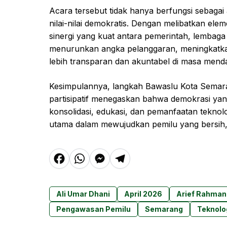
Acara tersebut tidak hanya berfungsi sebagai 
nilai-nilai demokratis. Dengan melibatkan ele
sinergi yang kuat antara pemerintah, lembag
menurunkan angka pelanggaran, meningkatkan
lebih transparan dan akuntabel di masa mend
Kesimpulannya, langkah Bawaslu Kota Sem
partisipatif menegaskan bahwa demokrasi yan
konsolidasi, edukasi, dan pemanfaatan teknolo
utama dalam mewujudkan pemilu yang bersih, 
F
W
M
T
a
h
e
el
c
at
s
e
Ali Umar Dhani
April 2026
Arief Rahman
e
s
s
g
Pengawasan Pemilu
Semarang
Teknolo
b
A
e
r