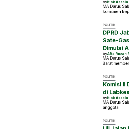
by
Itlak Assala
MA Darus Sala
komitmen kep
POLITIK
DPRD Jab
Sate-Gasi
Dimulai A
by
Afta Rozan 
MA Darus Sal
Barat member
POLITIK
Komisi II
di Labke
by
Itlak Assala
MA Darus Sala
anggota
POLITIK
Uji Jalan