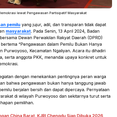
emokrasi lewat Pengawasan Partisipatif Masyarakat
an pemilu
yang jujur, adil, dan transparan tidak dapat
men
masyarakat
. Pada Senin, 13 April 2024, Badan
bersama Dewan Perwakilan Rakyat Daerah (DPRD)
i bertema “Pengawasan dalam Pemilu Bukan Hanya
n Purwoyoso, Kecamatan Ngaliyan. Acara itu dihadiri
na, serta anggota PKK, menandai upaya konkret untuk
emokrasi.
egiatan dengan menekankan pentingnya peran warga
kan bahwa pengawasan bukan hanya tanggung jawab
emilu berjalan bersih dan dapat dipercaya. Pernyataan
rakat di wilayah Purwoyoso dan sekitarnya turut serta
ahapan pemilihan.
gan China Barat, KJRI Chengdu Siap Dibuka 2026