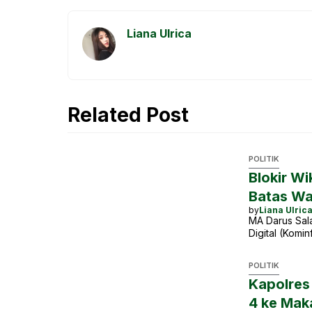
o
p
n
a
Liana Ulrica
o
p
g
m
k
e
r
Related Post
POLITIK
Blokir W
Batas Wa
by
Liana Ulric
MA Darus Sala
Digital (Komi
POLITIK
Kapolres
4 ke Mak