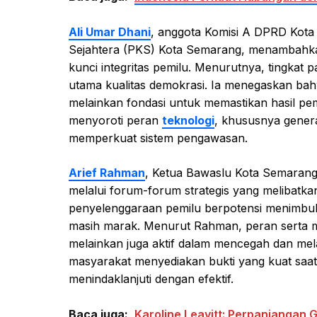
Ali Umar Dhani
, anggota Komisi A DPRD Kota
Sejahtera (PKS) Kota Semarang, menambahkan 
kunci integritas pemilu. Menurutnya, tingkat p
utama kualitas demokrasi. Ia menegaskan bah
melainkan fondasi untuk memastikan hasil pe
menyoroti peran
teknologi
, khususnya genera
memperkuat sistem pengawasan.
Arief Rahman
, Ketua Bawaslu Kota Semarang
melalui forum-forum strategis yang melibatk
penyelenggaraan pemilu berpotensi menimbulk
masih marak. Menurut Rahman, peran serta ma
melainkan juga aktif dalam mencegah dan me
masyarakat menyediakan bukti yang kuat saa
menindaklanjuti dengan efektif.
Baca juga:
Karoline Leavitt: Perpanjangan 