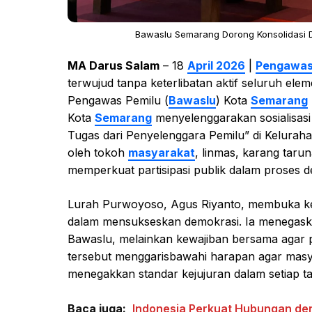
Bawaslu Semarang Dorong Konsolidasi D
MA Darus Salam
– 18
April 2026
|
Pengawas
terwujud tanpa keterlibatan aktif seluruh ele
Pengawas Pemilu (
Bawaslu
) Kota
Semarang
Kota
Semarang
menyelenggarakan sosialisas
Tugas dari Penyelenggara Pemilu” di Keluraha
oleh tokoh
masyarakat
, linmas, karang taru
memperkuat partisipasi publik dalam proses d
Lurah Purwoyoso, Agus Riyanto, membuka k
dalam mensukseskan demokrasi. Ia menegas
Bawaslu, melainkan kewajiban bersama agar p
tersebut menggarisbawahi harapan agar masya
menegakkan standar kejujuran dalam setiap t
Baca juga:
Indonesia Perkuat Hubungan den