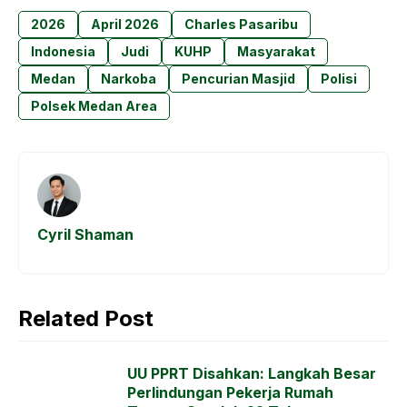
c
a
s
e
2026
April 2026
Charles Pasaribu
e
t
s
g
Indonesia
Judi
KUHP
Masyarakat
b
s
e
r
Medan
Narkoba
Pencurian Masjid
Polisi
o
A
n
a
Polsek Medan Area
o
p
g
m
k
p
e
r
Cyril Shaman
Related Post
UU PPRT Disahkan: Langkah Besar
Perlindungan Pekerja Rumah