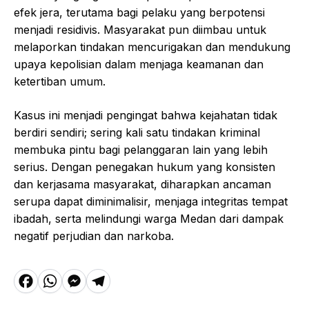
efek jera, terutama bagi pelaku yang berpotensi
menjadi residivis. Masyarakat pun diimbau untuk
melaporkan tindakan mencurigakan dan mendukung
upaya kepolisian dalam menjaga keamanan dan
ketertiban umum.
Kasus ini menjadi pengingat bahwa kejahatan tidak
berdiri sendiri; sering kali satu tindakan kriminal
membuka pintu bagi pelanggaran lain yang lebih
serius. Dengan penegakan hukum yang konsisten
dan kerjasama masyarakat, diharapkan ancaman
serupa dapat diminimalisir, menjaga integritas tempat
ibadah, serta melindungi warga Medan dari dampak
negatif perjudian dan narkoba.
F
W
M
T
a
h
e
el