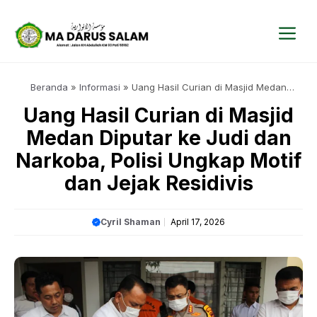
Langsung
ke
isi
Me
Beranda
»
Informasi
»
Uang Hasil Curian di Masjid Medan
Diputar ke Judi dan Narkoba, Polisi Ungkap Motif dan Jejak
Uang Hasil Curian di Masjid
Residivis
Medan Diputar ke Judi dan
Narkoba, Polisi Ungkap Motif
dan Jejak Residivis
Cyril Shaman
April 17, 2026